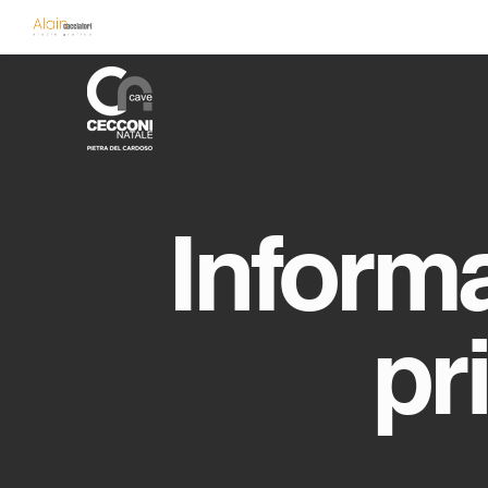
Informa
pr