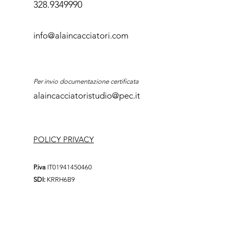
328.9349990
info@alaincacciatori.com
Per invio documentazione certificata
alaincacciatoristudio@pec.it
POLICY PRIVACY
P.iva
IT01941450460
SDI:
KRRH6B9